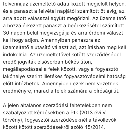
felvenni,az üzemeltető adati között megjelölt helyen,
és a panaszt a felvétel napjától számított öt évig, az
arra adott válasszal együtt megőrizni. Az üzemeltető
a hozzá érkezett panaszt a beérkezésétől számított
30 napon belül megvizsgálja és arra érdemi választ
kell hogy adjon. Amennyiben panaszra az
üzemeltető elutasító választ ad, azt írásban meg kell
indokolnia. Az üzemeltetővel kötött szerződéséből
eredő jogviták elsősorban békés úton,
megállapodással a felek között, vagy a fogyasztó
lakóhelye szerint illetékes fogyasztóvédelmi hatóság
előtt intézhetők. Amennyiben ezek nem vezetnek
eredményre, marad a felek számára a bírósági út.
A jelen általános szerződési feltételekben nem
szabályozott kérdésekben a Ptk (2013.évi V.
törvény), fogyasztói szerződéseknél a távollevők
között kötött szerződésekről szóló 45/2014.