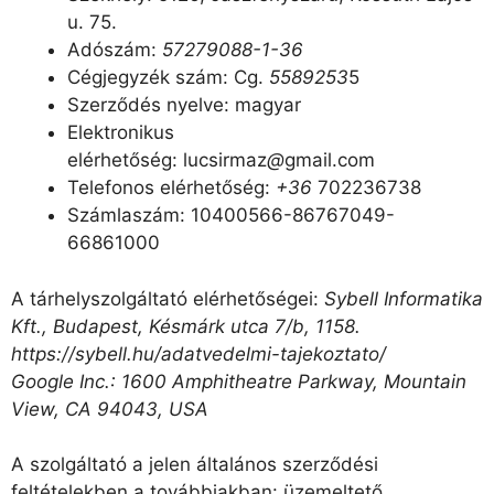
u. 75.
Adószám:
57279088-1-36
Cégjegyzék szám: Cg.
5589253
5
Szerződés nyelve: magyar
Elektronikus
elérhetőség: lucsirmaz
@
gmail.com
Telefonos elérhetőség:
+36
702236738
Számlaszám: 10400566-86767049-
66861000
A tárhelyszolgáltató elérhetőségei:
Sybell Informatika
Kft., Budapest, Késmárk utca 7/b, 1158.
https://sybell.hu/adatvedelmi-tajekoztato/
Google Inc.: 1600 Amphitheatre Parkway, Mountain
View, CA 94043, USA
A szolgáltató a jelen általános szerződési
feltételekben a továbbiakban: üzemeltető.